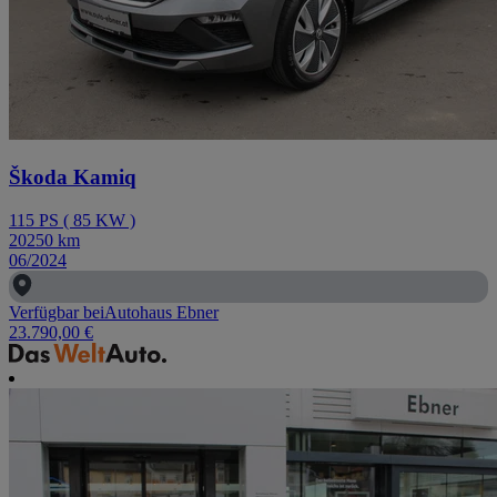
Škoda Kamiq
115
PS
(
85
KW
)
20250
km
06/2024
Verfügbar bei
Autohaus Ebner
23.790,00 €