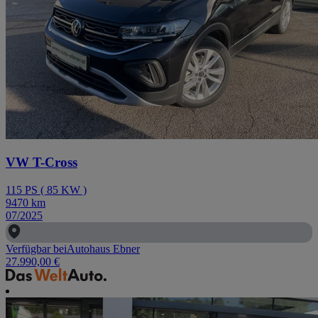
VW T-Cross
115
PS
(
85
KW
)
9470
km
07/2025
Verfügbar bei
Autohaus Ebner
27.990,00 €