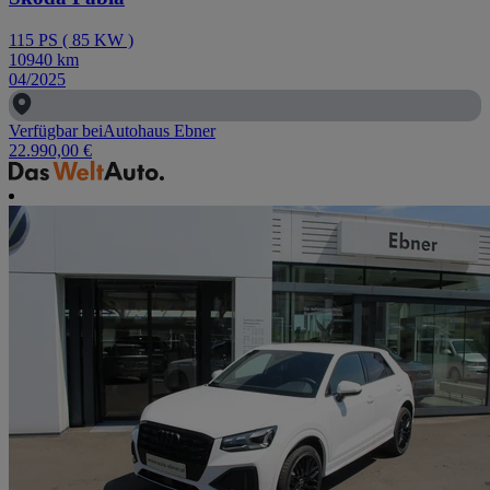
115
PS
(
85
KW
)
10940
km
04/2025
Verfügbar bei
Autohaus Ebner
22.990,00 €