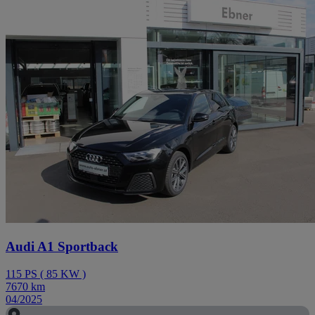
Audi A1 Sportback
115
PS
(
85
KW
)
7670
km
04/2025