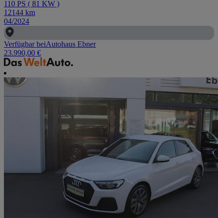
110
PS
(
81
KW
)
12144
km
04/2024
Verfügbar bei
Autohaus Ebner
23.990,00 €