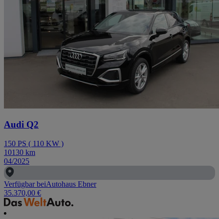
Audi Q2
150
PS
(
110
KW
)
10130
km
04/2025
Verfügbar bei
Autohaus Ebner
35.370,00 €