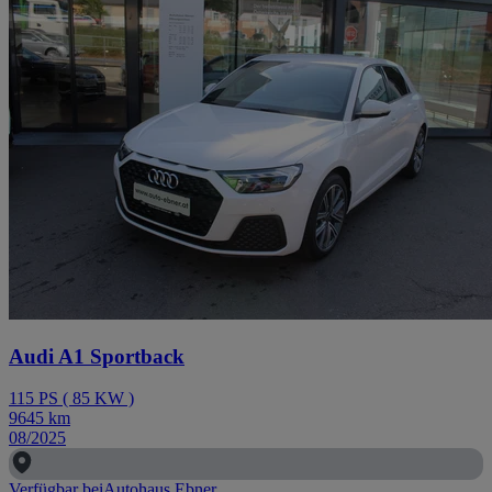
Audi A1 Sportback
115
PS
(
85
KW
)
9645
km
08/2025
Verfügbar bei
Autohaus Ebner