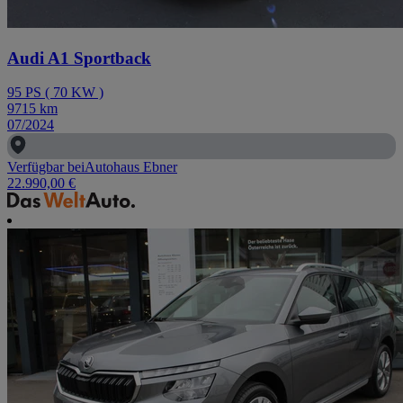
Audi A1 Sportback
95
PS
(
70
KW
)
9715
km
07/2024
Verfügbar bei
Autohaus Ebner
22.990,00 €