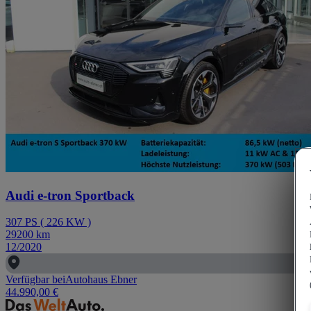
Audi e-tron Sportback
307
PS
(
226
KW
)
29200
km
12/2020
Verfügbar bei
Autohaus Ebner
44.990,00 €