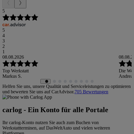
5
5
4
3
2
1
08.08.2026
08.08.2
Top Werkstatt
Die Werk
Markus S.
Andreas
Helfen Sie uns, unsere Qualität und Serviceleistungen zu optimieren
und bewerten Sie uns auf CarAdvisor.
705
Bewertungen
carlog - Ein Konto für alle Portale
Ihr carlog-Konto nutzen Sie auch zum Buchen von
Werkstattterminen, auf DasWeltAuto und vielen weiteren
Plattformen.