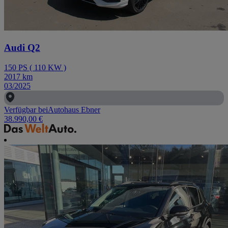
Audi Q2
150
PS
(
110
KW
)
2017
km
03/2025
Verfügbar bei
Autohaus Ebner
38.990,00 €