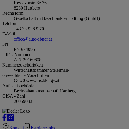
Ressavarstraße 76
8230
Hartberg
Rechtsform
Gesellschaft mit beschränkter Haftung (GmbH)
Telefon
+43 3332 63270
E-Mail
office@auto-ebner.at
FN
FN 67499p
UID - Nummer
ATU29160608
Kammerzugehörigkeit
Wirtschaftskammer Steiermark
Gewerbliche Vorschriften
Gew0 www.ris.bka.gv.at
Aufsichtsbehörde
Bezirkshauptmannschaft Hartberg
GISA - Zahl
20059033
Kontakt
Karriere/Jobs