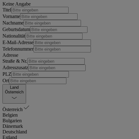
Keine Angabe
Titel
Vorname
Nachname
Geburtsdatum
Nationalität
E-Mail-Adresse
Telefonnummer
Adresse
Straße & Nr.
Adresszusatz
PLZ
Ort
Land
Österreich
Österreich
Belgien
Bulgarien
Dänemark
Deutschland
Estland