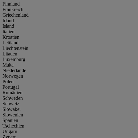
Finnland
Frankreich
Griechenland
Irland
Island
Italien
Kroatien
Lettland
Liechtenstein
Litauen
Luxemburg
Malta
Niederlande
Norwegen
Polen
Portugal
Rumänien
Schweden
Schweiz
Slowakei
Slowenien
Spanien
Tschechien
Ungarn
Zypern