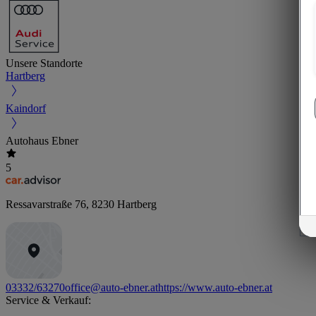
Unsere Standorte
Hartberg
Kaindorf
Autohaus Ebner
5
Ressavarstraße 76
,
8230
Hartberg
03332/63270
office@auto-ebner.at
https://www.auto-ebner.at
Service & Verkauf: